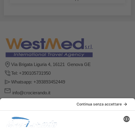
Via Brigata Liguria 4, 16121 Genova GE
Tel: +390105731950
Whatsapp: +393893452449
info@crocierando.it
Follow us