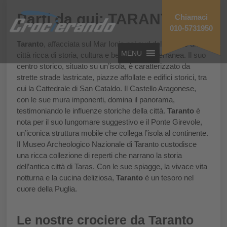
Parti da qui: TARANTO
Chiamaci
010-5731950
Taranto
, affacciata sul Mar Ionio nel sud dell’Italia, è una
MENU
città ricca di storia, cultura e bellezza mediterranea. Il suo
centro storico, situato su un’isola, è caratterizzato da
strette strade lastricate, piazze affollate e edifici storici, tra
cui la Cattedrale di San Cataldo. Il Castello Aragonese,
con le sue mura imponenti, domina il panorama,
testimoniando le influenze storiche della città.
Taranto
è
nota per il suo lungomare suggestivo e il Ponte Girevole,
un’iconica struttura mobile che collega l’isola al continente.
Il Museo Archeologico Nazionale di Taranto custodisce
una ricca collezione di reperti che narrano la storia
dell’antica città di Taras. Con le sue spiagge, la vivace vita
notturna e la cucina deliziosa,
Taranto
è un tesoro nel
cuore della Puglia.
Le nostre crociere da Taranto