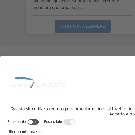
pacchetti aggiuntivi. Sembra facile cercare e
prenotare una crociera […]
CONTINUA A LEGGERE
Via Brigata Liguria 4, 16121 Genova GE
Tel: +390105731950
Whatsapp: +393893452449
info@crocierando.it