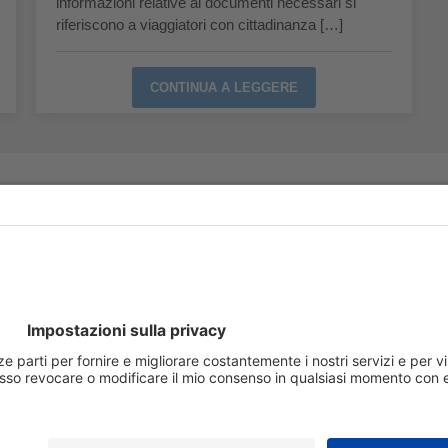
informazioni relative ai documenti necessari si
riferiscono a viaggiatori con cittadinanza […]
CONTINUA A LEGGERE
Follow us
Li
Vi
Es
Es
Fe
3