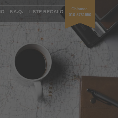
Chiamaci
MO
F.A.Q.
LISTE REGALO
010-5731950