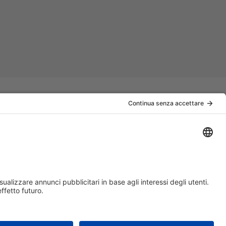
nk Utili
aggiaresicuri.it
teri: passaporto
teri: la rete diplomatica
rrovie italiane
bmeteo
