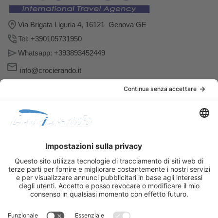
Via Brigata Liguria 4, 16121 Genova GE
Tel: +390105731950
Whatsapp: +393893452449
info@crocierando.it
Follow us
Link Utili
Viaggiaresicuri.it
Esteri: passaporto
Esteri: la rete diplomatica