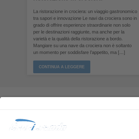
La ristorazione in crociera: un viaggio gastronomico
tra sapori e innovazione Le navi da crociera sono in
grado di offrire esperienze straordinarie non solo
per le destinazioni raggiunte, ma anche per la
varietà e la qualità della ristorazione a bordo.
Mangiare su una nave da crociera non è soltanto
un momento per soddisfare l’appetito, ma […]
CONTINUA A LEGGERE
Via Brigata Liguria 4, 16121 Genova GE