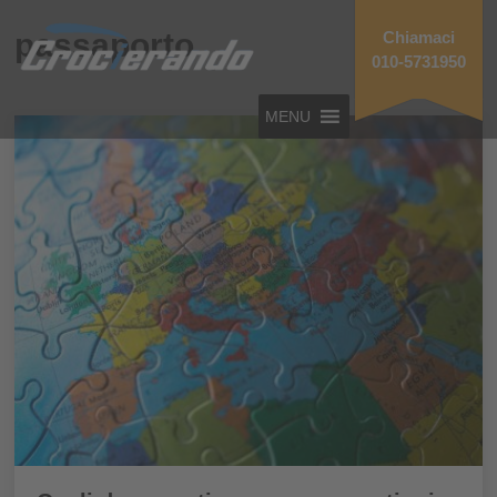
passaporto
Chiamaci
010-5731950
MENU