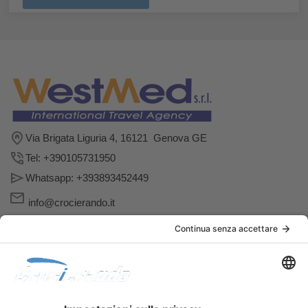
Via Brigata Liguria 4, 16121 Genova GE
Tel: +390105731950
Whatsapp: +393893452449
info@crocierando.it
Follow us